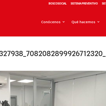
BOSCOSOCIAL
SISTEMA PREVENTIVO
SI
Conócenos
Qué hacemos
327938_7082082899926712320_