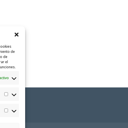
cookies
miento de
to de
rar el
funciones.
activo
Estadísticas
Marketing