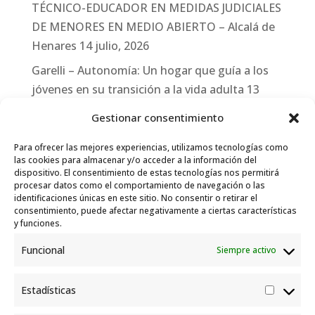
TÉCNICO-EDUCADOR EN MEDIDAS JUDICIALES
DE MENORES EN MEDIO ABIERTO – Alcalá de
Henares
14 julio, 2026
Garelli – Autonomía: Un hogar que guía a los
jóvenes en su transición a la vida adulta
13
julio, 2026
Gestionar consentimiento
Travesías
10 julio, 2026
Para ofrecer las mejores experiencias, utilizamos tecnologías como
Garelli-Refugio: Acciones de empleo en el
las cookies para almacenar y/o acceder a la información del
dispositivo. El consentimiento de estas tecnologías nos permitirá
marco del Sistema de Acogida de Protección
procesar datos como el comportamiento de navegación o las
Internacional
10 julio, 2026
identificaciones únicas en este sitio. No consentir o retirar el
consentimiento, puede afectar negativamente a ciertas características
y funciones.
Funcional
Siempre activo
Estadísticas
Estadís