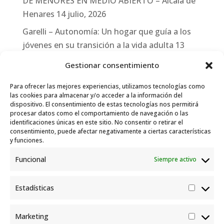
DE MENORES EN MEDIO ABIERTO – Alcalá de
Henares
14 julio, 2026
Garelli – Autonomía: Un hogar que guía a los
jóvenes en su transición a la vida adulta
13
julio, 2026
Gestionar consentimiento
Travesías
10 julio, 2026
Para ofrecer las mejores experiencias, utilizamos tecnologías como
Garelli-Refugio: Acciones de empleo en el
las cookies para almacenar y/o acceder a la información del
dispositivo. El consentimiento de estas tecnologías nos permitirá
marco del Sistema de Acogida de Protección
procesar datos como el comportamiento de navegación o las
Internacional
10 julio, 2026
identificaciones únicas en este sitio. No consentir o retirar el
consentimiento, puede afectar negativamente a ciertas características
y funciones.
Funcional
Siempre activo
Estadísticas
Estadís
Marketing
Market