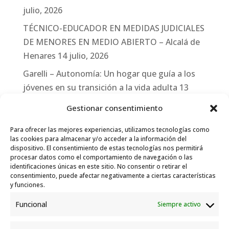
julio, 2026
TÉCNICO-EDUCADOR EN MEDIDAS JUDICIALES
DE MENORES EN MEDIO ABIERTO – Alcalá de
Henares
14 julio, 2026
Garelli – Autonomía: Un hogar que guía a los
jóvenes en su transición a la vida adulta
13
julio, 2026
Gestionar consentimiento
Travesías
10 julio, 2026
Para ofrecer las mejores experiencias, utilizamos tecnologías como
Garelli-Refugio: Acciones de empleo en el
las cookies para almacenar y/o acceder a la información del
dispositivo. El consentimiento de estas tecnologías nos permitirá
marco del Sistema de Acogida de Protección
procesar datos como el comportamiento de navegación o las
Internacional
10 julio, 2026
identificaciones únicas en este sitio. No consentir o retirar el
consentimiento, puede afectar negativamente a ciertas características
y funciones.
Funcional
Siempre activo