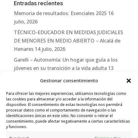
Entradas recientes
Memoria de resultados: Esenciales 2025
16
julio, 2026
TÉCNICO-EDUCADOR EN MEDIDAS JUDICIALES
DE MENORES EN MEDIO ABIERTO – Alcalá de
Henares
14 julio, 2026
Garelli – Autonomía: Un hogar que guía a los
jóvenes en su transición a la vida adulta
13
julio, 2026
Gestionar consentimiento
Travesías
10 julio, 2026
Para ofrecer las mejores experiencias, utilizamos tecnologías como
Garelli-Refugio: Acciones de empleo en el
las cookies para almacenar y/o acceder a la información del
dispositivo. El consentimiento de estas tecnologías nos permitirá
marco del Sistema de Acogida de Protección
procesar datos como el comportamiento de navegación o las
Internacional
10 julio, 2026
identificaciones únicas en este sitio. No consentir o retirar el
consentimiento, puede afectar negativamente a ciertas características
y funciones.