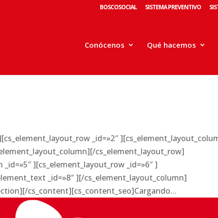
BOSCOSOCIAL
SISTEMA PREVENTIVO
SI
Conócenos
Qué hacemos
 ][cs_element_layout_row _id=»2″ ][cs_element_layout_colu
s_element_layout_column][/cs_element_layout_row]
 _id=»5″ ][cs_element_layout_row _id=»6″ ]
element_text _id=»8″ ][/cs_element_layout_column]
ection][/cs_content][cs_content_seo]Cargando…