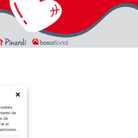
cookies
miento de
to de
rar el
funciones.