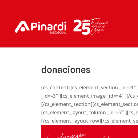
donaciones
[cs_content][cs_element_section _id=»1″
_id=»3″ ][cs_element_image _id=»4″ ][/c
[/cs_element_section][cs_element_section
[cs_element_layout_column _id=»7″ ][cs_
[/cs_element_layout_row][/cs_element_s