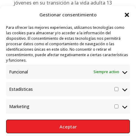
jóvenes en su transición a la vida adulta
13
julio, 2026
Gestionar consentimiento
Travesías
10 julio, 2026
Para ofrecer las mejores experiencias, utilizamos tecnologías como
Garelli-Refugio: Acciones de empleo en el
las cookies para almacenar y/o acceder a la información del
dispositivo. El consentimiento de estas tecnologías nos permitirá
marco del Sistema de Acogida de Protección
procesar datos como el comportamiento de navegación o las
Internacional
10 julio, 2026
identificaciones únicas en este sitio. No consentir o retirar el
consentimiento, puede afectar negativamente a ciertas características
y funciones.
Funcional
Siempre activo
Estadísticas
Estadís
Marketing
Market
Aceptar