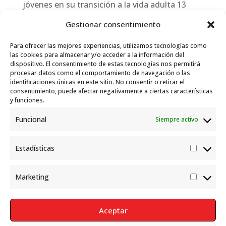
jóvenes en su transición a la vida adulta
13
julio, 2026
Gestionar consentimiento
Travesías
10 julio, 2026
Para ofrecer las mejores experiencias, utilizamos tecnologías como
Garelli-Refugio: Acciones de empleo en el
las cookies para almacenar y/o acceder a la información del
dispositivo. El consentimiento de estas tecnologías nos permitirá
marco del Sistema de Acogida de Protección
procesar datos como el comportamiento de navegación o las
Internacional
10 julio, 2026
identificaciones únicas en este sitio. No consentir o retirar el
consentimiento, puede afectar negativamente a ciertas características
y funciones.
Funcional
Siempre activo
Estadísticas
Estadís
Marketing
Market
Aceptar