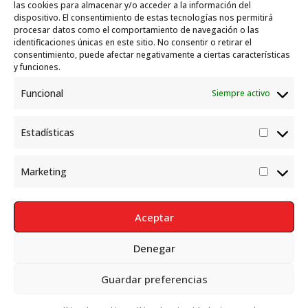
Garelli-Refugio: Acciones de empleo en el
las cookies para almacenar y/o acceder a la información del
dispositivo. El consentimiento de estas tecnologías nos permitirá
marco del Sistema de Acogida de Protección
procesar datos como el comportamiento de navegación o las
Internacional
10 julio, 2026
identificaciones únicas en este sitio. No consentir o retirar el
consentimiento, puede afectar negativamente a ciertas características
y funciones.
Funcional
Siempre activo
Estadísticas
Estadís
Marketing
Market
Aceptar
Denegar
Política de Privacidad
Aviso Legal
Política de cookies
Guardar preferencias