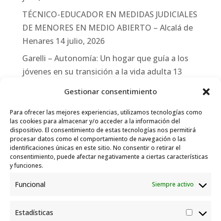
TÉCNICO-EDUCADOR EN MEDIDAS JUDICIALES
DE MENORES EN MEDIO ABIERTO – Alcalá de
Henares
14 julio, 2026
Garelli – Autonomía: Un hogar que guía a los
jóvenes en su transición a la vida adulta
13
julio, 2026
Gestionar consentimiento
Travesías
10 julio, 2026
Para ofrecer las mejores experiencias, utilizamos tecnologías como
Garelli-Refugio: Acciones de empleo en el
las cookies para almacenar y/o acceder a la información del
dispositivo. El consentimiento de estas tecnologías nos permitirá
marco del Sistema de Acogida de Protección
procesar datos como el comportamiento de navegación o las
Internacional
10 julio, 2026
identificaciones únicas en este sitio. No consentir o retirar el
consentimiento, puede afectar negativamente a ciertas características
y funciones.
Funcional
Siempre activo
Estadísticas
Estadís