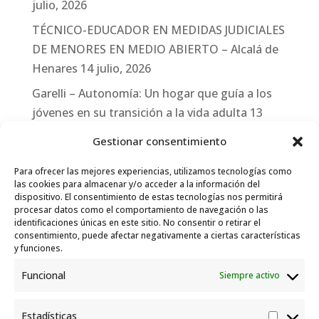
julio, 2026
TÉCNICO-EDUCADOR EN MEDIDAS JUDICIALES
DE MENORES EN MEDIO ABIERTO – Alcalá de
Henares
14 julio, 2026
Garelli – Autonomía: Un hogar que guía a los
jóvenes en su transición a la vida adulta
13
julio, 2026
Gestionar consentimiento
Travesías
10 julio, 2026
Para ofrecer las mejores experiencias, utilizamos tecnologías como
Garelli-Refugio: Acciones de empleo en el
las cookies para almacenar y/o acceder a la información del
dispositivo. El consentimiento de estas tecnologías nos permitirá
marco del Sistema de Acogida de Protección
procesar datos como el comportamiento de navegación o las
Internacional
10 julio, 2026
identificaciones únicas en este sitio. No consentir o retirar el
consentimiento, puede afectar negativamente a ciertas características
y funciones.
Funcional
Siempre activo
Estadísticas