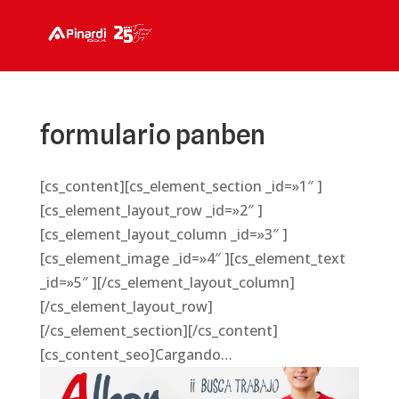
formulario panben
[cs_content][cs_element_section _id=»1″ ]
[cs_element_layout_row _id=»2″ ]
[cs_element_layout_column _id=»3″ ]
[cs_element_image _id=»4″ ][cs_element_text
_id=»5″ ][/cs_element_layout_column]
[/cs_element_layout_row]
[/cs_element_section][/cs_content]
[cs_content_seo]Cargando…