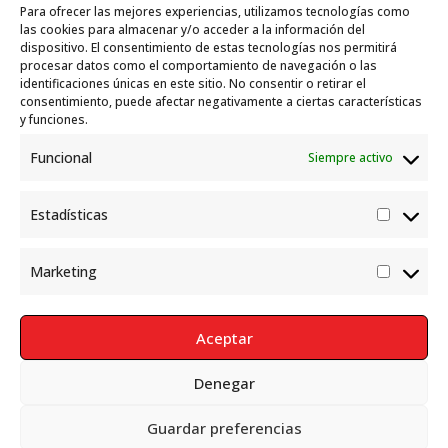
Para ofrecer las mejores experiencias, utilizamos tecnologías como
Garelli-Refugio: Acciones de empleo en el
las cookies para almacenar y/o acceder a la información del
dispositivo. El consentimiento de estas tecnologías nos permitirá
marco del Sistema de Acogida de Protección
procesar datos como el comportamiento de navegación o las
Internacional
10 julio, 2026
identificaciones únicas en este sitio. No consentir o retirar el
consentimiento, puede afectar negativamente a ciertas características
y funciones.
Funcional
Siempre activo
Estadísticas
Estadís
Marketing
Market
Aceptar
Denegar
Política de Privacidad
Aviso Legal
Política de cookies
Guardar preferencias