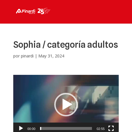
Sophia / categoría adultos
por
pinardi
|
May 31, 2024
Reproductor
de
vídeo
00:00
02:55