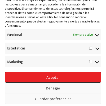
Para ofrecer las mejores experiencias, utilizamos tecnologías como
Garelli-Refugio: Acciones de empleo en el
las cookies para almacenar y/o acceder a la información del
dispositivo. El consentimiento de estas tecnologías nos permitirá
marco del Sistema de Acogida de Protección
procesar datos como el comportamiento de navegación o las
Internacional
10 julio, 2026
identificaciones únicas en este sitio. No consentir o retirar el
consentimiento, puede afectar negativamente a ciertas características
y funciones.
Funcional
Siempre activo
Estadísticas
Estadís
Marketing
Market
Aceptar
Denegar
Política de Privacidad
Aviso Legal
Política de cookies
Guardar preferencias