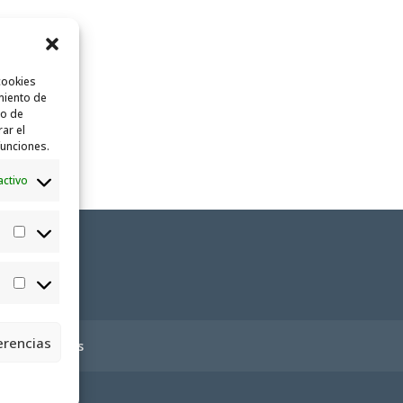
cookies
miento de
to de
rar el
funciones.
activo
Estadísticas
Marketing
erencias
ica de cookies