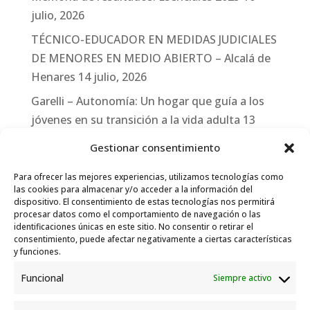
julio, 2026
TÉCNICO-EDUCADOR EN MEDIDAS JUDICIALES
DE MENORES EN MEDIO ABIERTO – Alcalá de
Henares
14 julio, 2026
Garelli – Autonomía: Un hogar que guía a los
jóvenes en su transición a la vida adulta
13
julio, 2026
Gestionar consentimiento
Travesías
10 julio, 2026
Para ofrecer las mejores experiencias, utilizamos tecnologías como
Garelli-Refugio: Acciones de empleo en el
las cookies para almacenar y/o acceder a la información del
dispositivo. El consentimiento de estas tecnologías nos permitirá
marco del Sistema de Acogida de Protección
procesar datos como el comportamiento de navegación o las
Internacional
10 julio, 2026
identificaciones únicas en este sitio. No consentir o retirar el
consentimiento, puede afectar negativamente a ciertas características
y funciones.
Funcional
Siempre activo