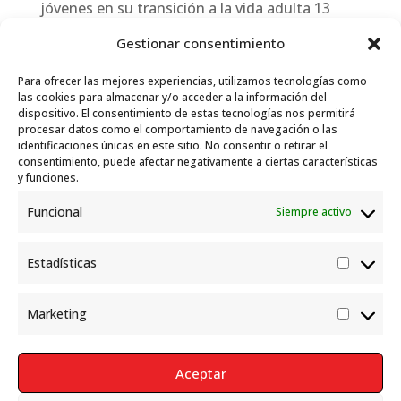
jóvenes en su transición a la vida adulta
13
julio, 2026
Gestionar consentimiento
Travesías
10 julio, 2026
Para ofrecer las mejores experiencias, utilizamos tecnologías como
Garelli-Refugio: Acciones de empleo en el
las cookies para almacenar y/o acceder a la información del
dispositivo. El consentimiento de estas tecnologías nos permitirá
marco del Sistema de Acogida de Protección
procesar datos como el comportamiento de navegación o las
Internacional
10 julio, 2026
identificaciones únicas en este sitio. No consentir o retirar el
consentimiento, puede afectar negativamente a ciertas características
y funciones.
Funcional
Siempre activo
Estadísticas
Estadís
Marketing
Market
Aceptar