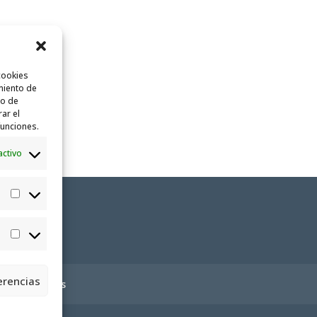
cookies
miento de
to de
rar el
funciones.
activo
Estadísticas
Marketing
erencias
ica de cookies