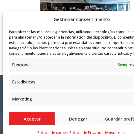
Gestionar consentimiento
Para ofrecer las mejores experiencias, utilizamos tecnologías como las 
para almacenar y/o acceder a la información del dispositivo. El consenti
estas tecnologías nos permitirá procesar datos como el comportamien
navegación o las identificaciones únicas en este sitio. No consentir o reti
consentimiento, puede afectar negativamente a ciertas características y 
Funcional
Siempre 
Estadísticas
Marketing
Aceptar
Denegar
Guardar pref
Política de Privacidad
Aviso Legal
Polít
Política de cookies
Política de Privacidad
Aviso Legal