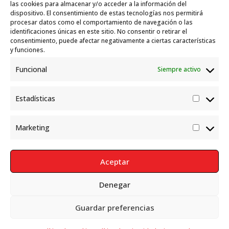
Garelli-Refugio: Acciones de empleo en el
las cookies para almacenar y/o acceder a la información del
dispositivo. El consentimiento de estas tecnologías nos permitirá
marco del Sistema de Acogida de Protección
procesar datos como el comportamiento de navegación o las
Internacional
10 julio, 2026
identificaciones únicas en este sitio. No consentir o retirar el
consentimiento, puede afectar negativamente a ciertas características
y funciones.
Funcional
Siempre activo
Estadísticas
Estadís
Marketing
Market
Aceptar
Denegar
Política de Privacidad
Aviso Legal
Política de cookies
Guardar preferencias