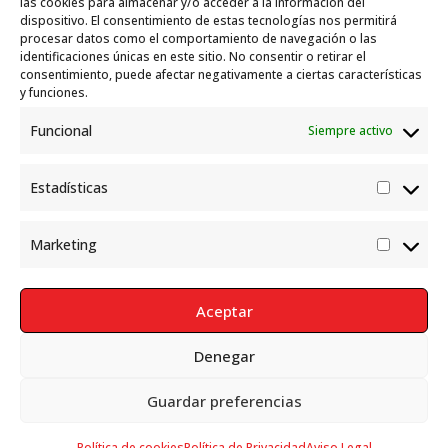
las cookies para almacenar y/o acceder a la información del
dispositivo. El consentimiento de estas tecnologías nos permitirá
marco del Sistema de Acogida de Protección
procesar datos como el comportamiento de navegación o las
Internacional
10 julio, 2026
identificaciones únicas en este sitio. No consentir o retirar el
consentimiento, puede afectar negativamente a ciertas características
y funciones.
Funcional
Siempre activo
Estadísticas
Estadís
Marketing
Market
Aceptar
Denegar
Política de Privacidad
Aviso Legal
Política de cookies
Guardar preferencias
Política de cookies
Política de Privacidad
Aviso Legal