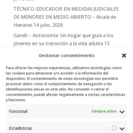
TÉCNICO-EDUCADOR EN MEDIDAS JUDICIALES
DE MENORES EN MEDIO ABIERTO – Alcalá de
Henares
14 julio, 2026
Garelli – Autonomía: Un hogar que guía a los
jóvenes en su transición a la vida adulta
13
julio, 2026
Gestionar consentimiento
Travesías
10 julio, 2026
Para ofrecer las mejores experiencias, utilizamos tecnologías como
Garelli-Refugio: Acciones de empleo en el
las cookies para almacenar y/o acceder a la información del
dispositivo. El consentimiento de estas tecnologías nos permitirá
marco del Sistema de Acogida de Protección
procesar datos como el comportamiento de navegación o las
Internacional
10 julio, 2026
identificaciones únicas en este sitio. No consentir o retirar el
consentimiento, puede afectar negativamente a ciertas características
y funciones.
Funcional
Siempre activo
Estadísticas
Estadís