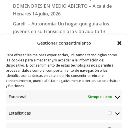
DE MENORES EN MEDIO ABIERTO – Alcalá de
Henares
14 julio, 2026
Garelli – Autonomía: Un hogar que guía a los
jóvenes en su transición a la vida adulta
13
julio, 2026
Gestionar consentimiento
Travesías
10 julio, 2026
Para ofrecer las mejores experiencias, utilizamos tecnologías como
Garelli-Refugio: Acciones de empleo en el
las cookies para almacenar y/o acceder a la información del
dispositivo. El consentimiento de estas tecnologías nos permitirá
marco del Sistema de Acogida de Protección
procesar datos como el comportamiento de navegación o las
Internacional
10 julio, 2026
identificaciones únicas en este sitio. No consentir o retirar el
consentimiento, puede afectar negativamente a ciertas características
y funciones.
Funcional
Siempre activo
Estadísticas
Estadís