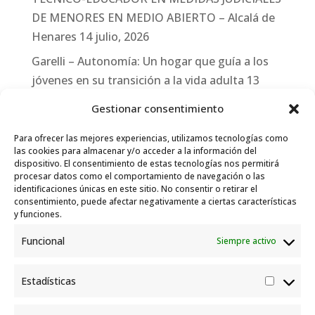
DE MENORES EN MEDIO ABIERTO – Alcalá de
Henares
14 julio, 2026
Garelli – Autonomía: Un hogar que guía a los
jóvenes en su transición a la vida adulta
13
julio, 2026
Gestionar consentimiento
Travesías
10 julio, 2026
Para ofrecer las mejores experiencias, utilizamos tecnologías como
Garelli-Refugio: Acciones de empleo en el
las cookies para almacenar y/o acceder a la información del
dispositivo. El consentimiento de estas tecnologías nos permitirá
marco del Sistema de Acogida de Protección
procesar datos como el comportamiento de navegación o las
Internacional
10 julio, 2026
identificaciones únicas en este sitio. No consentir o retirar el
consentimiento, puede afectar negativamente a ciertas características
y funciones.
Funcional
Siempre activo
Estadísticas
Estadís