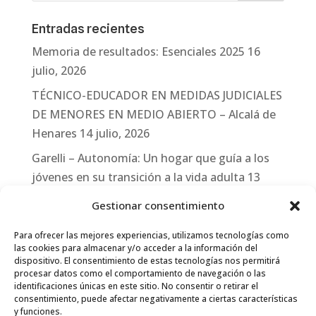
Entradas recientes
Memoria de resultados: Esenciales 2025
16
julio, 2026
TÉCNICO-EDUCADOR EN MEDIDAS JUDICIALES
DE MENORES EN MEDIO ABIERTO – Alcalá de
Henares
14 julio, 2026
Garelli – Autonomía: Un hogar que guía a los
jóvenes en su transición a la vida adulta
13
julio, 2026
Gestionar consentimiento
Travesías
10 julio, 2026
Para ofrecer las mejores experiencias, utilizamos tecnologías como
Garelli-Refugio: Acciones de empleo en el
las cookies para almacenar y/o acceder a la información del
dispositivo. El consentimiento de estas tecnologías nos permitirá
marco del Sistema de Acogida de Protección
procesar datos como el comportamiento de navegación o las
Internacional
10 julio, 2026
identificaciones únicas en este sitio. No consentir o retirar el
consentimiento, puede afectar negativamente a ciertas características
y funciones.