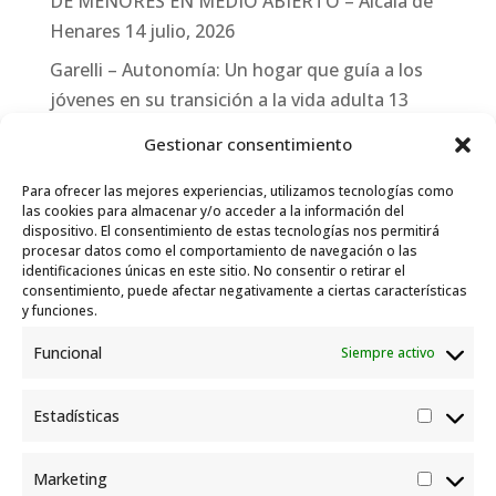
DE MENORES EN MEDIO ABIERTO – Alcalá de
Henares
14 julio, 2026
Garelli – Autonomía: Un hogar que guía a los
jóvenes en su transición a la vida adulta
13
julio, 2026
Gestionar consentimiento
Travesías
10 julio, 2026
Para ofrecer las mejores experiencias, utilizamos tecnologías como
Garelli-Refugio: Acciones de empleo en el
las cookies para almacenar y/o acceder a la información del
dispositivo. El consentimiento de estas tecnologías nos permitirá
marco del Sistema de Acogida de Protección
procesar datos como el comportamiento de navegación o las
Internacional
10 julio, 2026
identificaciones únicas en este sitio. No consentir o retirar el
consentimiento, puede afectar negativamente a ciertas características
y funciones.
Funcional
Siempre activo
Estadísticas
Estadís
Marketing
Market