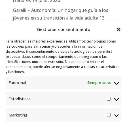
Henares
14 julio, 2026
Garelli – Autonomía: Un hogar que guía a los
jóvenes en su transición a la vida adulta
13
julio, 2026
Gestionar consentimiento
Travesías
10 julio, 2026
Para ofrecer las mejores experiencias, utilizamos tecnologías como
Garelli-Refugio: Acciones de empleo en el
las cookies para almacenar y/o acceder a la información del
dispositivo. El consentimiento de estas tecnologías nos permitirá
marco del Sistema de Acogida de Protección
procesar datos como el comportamiento de navegación o las
Internacional
10 julio, 2026
identificaciones únicas en este sitio. No consentir o retirar el
consentimiento, puede afectar negativamente a ciertas características
y funciones.
Funcional
Siempre activo
Estadísticas
Estadís
Marketing
Market