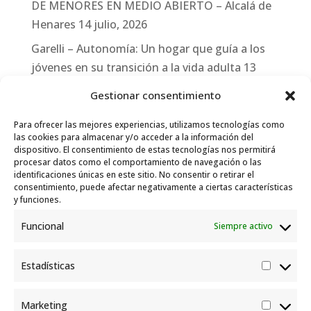
DE MENORES EN MEDIO ABIERTO – Alcalá de
Henares
14 julio, 2026
Garelli – Autonomía: Un hogar que guía a los
jóvenes en su transición a la vida adulta
13
julio, 2026
Gestionar consentimiento
Travesías
10 julio, 2026
Para ofrecer las mejores experiencias, utilizamos tecnologías como
Garelli-Refugio: Acciones de empleo en el
las cookies para almacenar y/o acceder a la información del
dispositivo. El consentimiento de estas tecnologías nos permitirá
marco del Sistema de Acogida de Protección
procesar datos como el comportamiento de navegación o las
Internacional
10 julio, 2026
identificaciones únicas en este sitio. No consentir o retirar el
consentimiento, puede afectar negativamente a ciertas características
y funciones.
Funcional
Siempre activo
Estadísticas
Estadís
Marketing