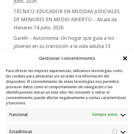
julio, 2026
TÉCNICO-EDUCADOR EN MEDIDAS JUDICIALES
DE MENORES EN MEDIO ABIERTO – Alcalá de
Henares
14 julio, 2026
Garelli – Autonomía: Un hogar que guía a los
jóvenes en su transición a la vida adulta
13
julio, 2026
Gestionar consentimiento
Travesías
10 julio, 2026
Para ofrecer las mejores experiencias, utilizamos tecnologías como
Garelli-Refugio: Acciones de empleo en el
las cookies para almacenar y/o acceder a la información del
dispositivo. El consentimiento de estas tecnologías nos permitirá
marco del Sistema de Acogida de Protección
procesar datos como el comportamiento de navegación o las
Internacional
10 julio, 2026
identificaciones únicas en este sitio. No consentir o retirar el
consentimiento, puede afectar negativamente a ciertas características
y funciones.
Funcional
Siempre activo
Estadísticas