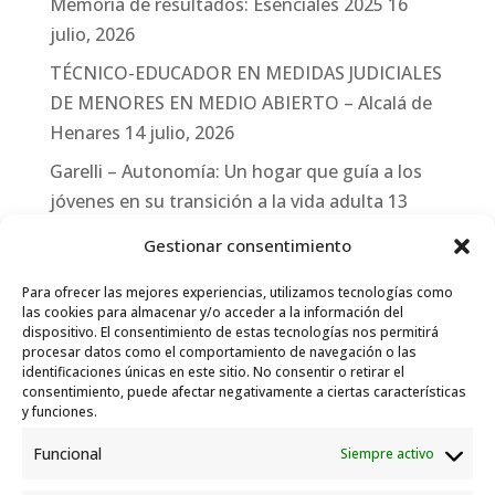
Memoria de resultados: Esenciales 2025
16
julio, 2026
TÉCNICO-EDUCADOR EN MEDIDAS JUDICIALES
DE MENORES EN MEDIO ABIERTO – Alcalá de
Henares
14 julio, 2026
Garelli – Autonomía: Un hogar que guía a los
jóvenes en su transición a la vida adulta
13
julio, 2026
Gestionar consentimiento
Travesías
10 julio, 2026
Para ofrecer las mejores experiencias, utilizamos tecnologías como
Garelli-Refugio: Acciones de empleo en el
las cookies para almacenar y/o acceder a la información del
dispositivo. El consentimiento de estas tecnologías nos permitirá
marco del Sistema de Acogida de Protección
procesar datos como el comportamiento de navegación o las
Internacional
10 julio, 2026
identificaciones únicas en este sitio. No consentir o retirar el
consentimiento, puede afectar negativamente a ciertas características
y funciones.
Funcional
Siempre activo