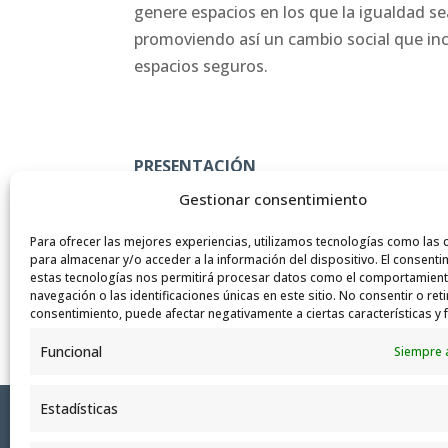
genere espacios en los que la igualdad se
promoviendo así un cambio social que inc
espacios seguros.
PRESENTACIÓN
Gestionar consentimiento
BoscoSocial agrupa el trabajo de tres ent
Inspectoría Salesiana Santiago El Mayor
Para ofrecer las mejores experiencias, utilizamos tecnologías como las 
para almacenar y/o acceder a la información del dispositivo. El consenti
Boscos
en el País Vasco, Navarra, La Rioj
estas tecnologías nos permitirá procesar datos como el comportamien
Asturias y Castilla y León; y Pinardi en 
navegación o las identificaciones únicas en este sitio. No consentir o reti
consentimiento, puede afectar negativamente a ciertas características y 
Funcional
Siempre 
Estadísticas