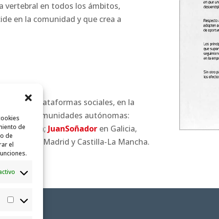
a vertebral en todos los ámbitos,
ide en la comunidad y que crea a
idades de plataformas sociales, en la
, en varias comunidades autónomas:
cookies
miento de
a y Cantabria;
JuanSoñador
en Galicia,
to de
Comunidad de Madrid y Castilla-La Mancha.
rar el
funciones.
activo
Estadísticas