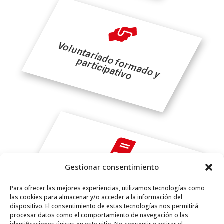

V
o
lu
n
t
a
r
ia
d
f
o
r
m
a
d
o
y
a
r
t
ic
ip
a
t
iv
o
p
o

Cuestiones normativas
Gestionar consentimiento
Para ofrecer las mejores experiencias, utilizamos tecnologías como
las cookies para almacenar y/o acceder a la información del
dispositivo. El consentimiento de estas tecnologías nos permitirá
procesar datos como el comportamiento de navegación o las