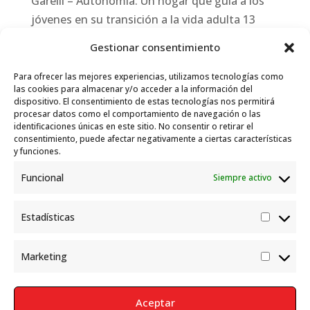
Garelli – Autonomía: Un hogar que guía a los
jóvenes en su transición a la vida adulta
13
julio, 2026
Gestionar consentimiento
Travesías
10 julio, 2026
Para ofrecer las mejores experiencias, utilizamos tecnologías como
Garelli-Refugio: Acciones de empleo en el
las cookies para almacenar y/o acceder a la información del
dispositivo. El consentimiento de estas tecnologías nos permitirá
marco del Sistema de Acogida de Protección
procesar datos como el comportamiento de navegación o las
Internacional
10 julio, 2026
identificaciones únicas en este sitio. No consentir o retirar el
consentimiento, puede afectar negativamente a ciertas características
y funciones.
Funcional
Siempre activo
Estadísticas
Estadís
Marketing
Market
Aceptar