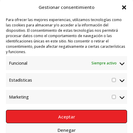
julio, 2026
Gestionar consentimiento
Travesías
10 julio, 2026
Para ofrecer las mejores experiencias, utilizamos tecnologías como
Garelli-Refugio: Acciones de empleo en el
las cookies para almacenar y/o acceder a la información del
dispositivo. El consentimiento de estas tecnologías nos permitirá
marco del Sistema de Acogida de Protección
procesar datos como el comportamiento de navegación o las
Internacional
10 julio, 2026
identificaciones únicas en este sitio. No consentir o retirar el
consentimiento, puede afectar negativamente a ciertas características
y funciones.
Funcional
Siempre activo
Estadísticas
Estadís
Marketing
Market
Aceptar
Denegar
Política de Privacidad
Aviso Legal