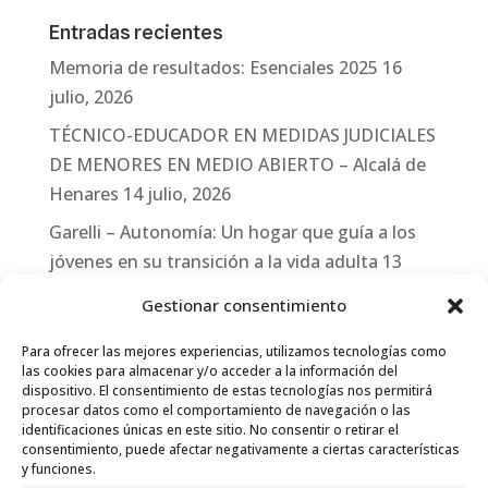
Entradas recientes
Memoria de resultados: Esenciales 2025
16
julio, 2026
TÉCNICO-EDUCADOR EN MEDIDAS JUDICIALES
DE MENORES EN MEDIO ABIERTO – Alcalá de
Henares
14 julio, 2026
Garelli – Autonomía: Un hogar que guía a los
jóvenes en su transición a la vida adulta
13
julio, 2026
Gestionar consentimiento
Travesías
10 julio, 2026
Para ofrecer las mejores experiencias, utilizamos tecnologías como
Garelli-Refugio: Acciones de empleo en el
las cookies para almacenar y/o acceder a la información del
dispositivo. El consentimiento de estas tecnologías nos permitirá
marco del Sistema de Acogida de Protección
procesar datos como el comportamiento de navegación o las
Internacional
10 julio, 2026
identificaciones únicas en este sitio. No consentir o retirar el
consentimiento, puede afectar negativamente a ciertas características
y funciones.