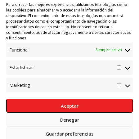
Para ofrecer las mejores experiencias, utilizamos tecnologías como
Garelli-Refugio: Acciones de empleo en el
las cookies para almacenar y/o acceder a la información del
dispositivo. El consentimiento de estas tecnologías nos permitirá
marco del Sistema de Acogida de Protección
procesar datos como el comportamiento de navegación o las
Internacional
10 julio, 2026
identificaciones únicas en este sitio. No consentir o retirar el
consentimiento, puede afectar negativamente a ciertas características
y funciones.
Funcional
Siempre activo
Estadísticas
Estadís
Marketing
Market
Aceptar
Denegar
Política de Privacidad
Aviso Legal
Política de cookies
Guardar preferencias