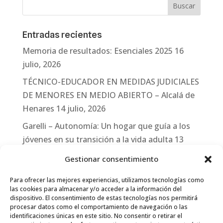
Entradas recientes
Memoria de resultados: Esenciales 2025
16
julio, 2026
TÉCNICO-EDUCADOR EN MEDIDAS JUDICIALES
DE MENORES EN MEDIO ABIERTO – Alcalá de
Henares
14 julio, 2026
Garelli – Autonomía: Un hogar que guía a los
jóvenes en su transición a la vida adulta
13
julio, 2026
Gestionar consentimiento
Travesías
10 julio, 2026
Para ofrecer las mejores experiencias, utilizamos tecnologías como
Garelli-Refugio: Acciones de empleo en el
las cookies para almacenar y/o acceder a la información del
dispositivo. El consentimiento de estas tecnologías nos permitirá
marco del Sistema de Acogida de Protección
procesar datos como el comportamiento de navegación o las
Internacional
10 julio, 2026
identificaciones únicas en este sitio. No consentir o retirar el