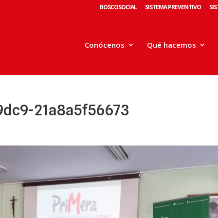
BOSCOSOCIAL
SISTEMA PREVENTIVO
SI
Conócenos
Qué hacemos
9dc9-21a8a5f56673