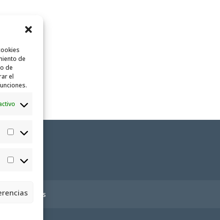
cookies
miento de
to de
rar el
funciones.
activo
Estadísticas
Marketing
erencias
ica de cookies