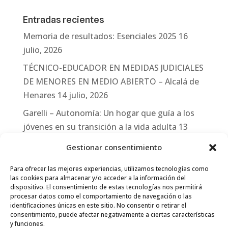
Entradas recientes
Memoria de resultados: Esenciales 2025
16
julio, 2026
TÉCNICO-EDUCADOR EN MEDIDAS JUDICIALES
DE MENORES EN MEDIO ABIERTO – Alcalá de
Henares
14 julio, 2026
Garelli – Autonomía: Un hogar que guía a los
jóvenes en su transición a la vida adulta
13
julio, 2026
Gestionar consentimiento
Travesías
10 julio, 2026
Para ofrecer las mejores experiencias, utilizamos tecnologías como
Garelli-Refugio: Acciones de empleo en el
las cookies para almacenar y/o acceder a la información del
dispositivo. El consentimiento de estas tecnologías nos permitirá
marco del Sistema de Acogida de Protección
procesar datos como el comportamiento de navegación o las
Internacional
10 julio, 2026
identificaciones únicas en este sitio. No consentir o retirar el
consentimiento, puede afectar negativamente a ciertas características
y funciones.