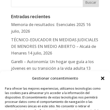
Entradas recientes
Memoria de resultados: Esenciales 2025
16
julio, 2026
TÉCNICO-EDUCADOR EN MEDIDAS JUDICIALES
DE MENORES EN MEDIO ABIERTO – Alcalá de
Henares
14 julio, 2026
Garelli – Autonomía: Un hogar que guía a los
jóvenes en su transición a la vida adulta
13
julio, 2026
Gestionar consentimiento
Travesías
10 julio, 2026
Para ofrecer las mejores experiencias, utilizamos tecnologías como
Garelli-Refugio: Acciones de empleo en el
las cookies para almacenar y/o acceder a la información del
dispositivo. El consentimiento de estas tecnologías nos permitirá
marco del Sistema de Acogida de Protección
procesar datos como el comportamiento de navegación o las
Internacional
10 julio, 2026
identificaciones únicas en este sitio. No consentir o retirar el