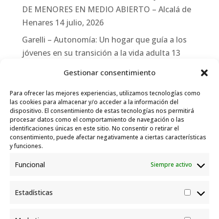
DE MENORES EN MEDIO ABIERTO – Alcalá de
Henares
14 julio, 2026
Garelli – Autonomía: Un hogar que guía a los
jóvenes en su transición a la vida adulta
13
julio, 2026
Gestionar consentimiento
Travesías
10 julio, 2026
Para ofrecer las mejores experiencias, utilizamos tecnologías como
Garelli-Refugio: Acciones de empleo en el
las cookies para almacenar y/o acceder a la información del
dispositivo. El consentimiento de estas tecnologías nos permitirá
marco del Sistema de Acogida de Protección
procesar datos como el comportamiento de navegación o las
Internacional
10 julio, 2026
identificaciones únicas en este sitio. No consentir o retirar el
consentimiento, puede afectar negativamente a ciertas características
y funciones.
Funcional
Siempre activo
Estadísticas
Estadís