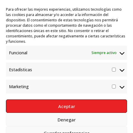
Travesías
10 julio, 2026
Para ofrecer las mejores experiencias, utilizamos tecnologías como
Garelli-Refugio: Acciones de empleo en el
las cookies para almacenar y/o acceder a la información del
dispositivo. El consentimiento de estas tecnologías nos permitirá
marco del Sistema de Acogida de Protección
procesar datos como el comportamiento de navegación o las
Internacional
10 julio, 2026
identificaciones únicas en este sitio. No consentir o retirar el
consentimiento, puede afectar negativamente a ciertas características
y funciones.
Funcional
Siempre activo
Estadísticas
Estadís
Marketing
Market
Aceptar
Denegar
Política de Privacidad
Aviso Legal
Política de cookies
Guardar preferencias