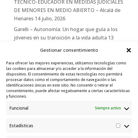
TÉCNICO-EDUCADOR EN MEDIDAS JUDICIALES
DE MENORES EN MEDIO ABIERTO – Alcalá de
Henares
14 julio, 2026
Garelli – Autonomía: Un hogar que guía a los
jóvenes en su transición a la vida adulta
13
julio, 2026
Gestionar consentimiento
Travesías
10 julio, 2026
Para ofrecer las mejores experiencias, utilizamos tecnologías como
Garelli-Refugio: Acciones de empleo en el
las cookies para almacenar y/o acceder a la información del
dispositivo. El consentimiento de estas tecnologías nos permitirá
marco del Sistema de Acogida de Protección
procesar datos como el comportamiento de navegación o las
Internacional
10 julio, 2026
identificaciones únicas en este sitio. No consentir o retirar el
consentimiento, puede afectar negativamente a ciertas características
y funciones.
Funcional
Siempre activo
Estadísticas
Estadís