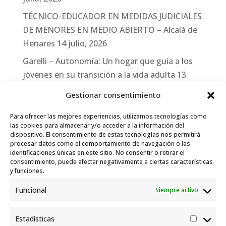
TÉCNICO-EDUCADOR EN MEDIDAS JUDICIALES
DE MENORES EN MEDIO ABIERTO – Alcalá de
Henares
14 julio, 2026
Garelli – Autonomía: Un hogar que guía a los
jóvenes en su transición a la vida adulta
13
julio, 2026
Gestionar consentimiento
Travesías
10 julio, 2026
Para ofrecer las mejores experiencias, utilizamos tecnologías como
Garelli-Refugio: Acciones de empleo en el
las cookies para almacenar y/o acceder a la información del
dispositivo. El consentimiento de estas tecnologías nos permitirá
marco del Sistema de Acogida de Protección
procesar datos como el comportamiento de navegación o las
Internacional
10 julio, 2026
identificaciones únicas en este sitio. No consentir o retirar el
consentimiento, puede afectar negativamente a ciertas características
y funciones.
Funcional
Siempre activo
Estadísticas
Estadís