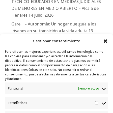
TÉCNICO-EDUCADOR EN MEDIDAS JUDICIALES
DE MENORES EN MEDIO ABIERTO – Alcalá de
Henares
14 julio, 2026
Garelli – Autonomía: Un hogar que guía a los
jóvenes en su transición a la vida adulta
13
julio, 2026
Gestionar consentimiento
Travesías
10 julio, 2026
Para ofrecer las mejores experiencias, utilizamos tecnologías como
Garelli-Refugio: Acciones de empleo en el
las cookies para almacenar y/o acceder a la información del
dispositivo. El consentimiento de estas tecnologías nos permitirá
marco del Sistema de Acogida de Protección
procesar datos como el comportamiento de navegación o las
Internacional
10 julio, 2026
identificaciones únicas en este sitio. No consentir o retirar el
consentimiento, puede afectar negativamente a ciertas características
y funciones.
Funcional
Siempre activo
Estadísticas
Estadís