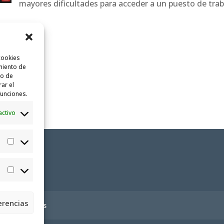
mayores dificultades para acceder a un puesto de trab
cookies
miento de
to de
rar el
funciones.
activo
Estadísticas
Marketing
erencias
ica de cookies