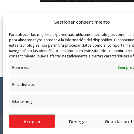
Gestionar consentimiento
#AlgoNuevoEstáBrotando
.
Para ofrecer las mejores experiencias, utilizamos tecnologías como las 
para almacenar y/o acceder a la información del dispositivo. El consenti
#mira
#emociónate
#cuida
#transforma
estas tecnologías nos permitirá procesar datos como el comportamien
navegación o las identificaciones únicas en este sitio. No consentir o reti
consentimiento, puede afectar negativamente a ciertas características y 
Funcional
Siempre 
Estadísticas
Marketing
Aceptar
Denegar
Guardar pref
Política de Privacidad
Aviso Legal
Polít