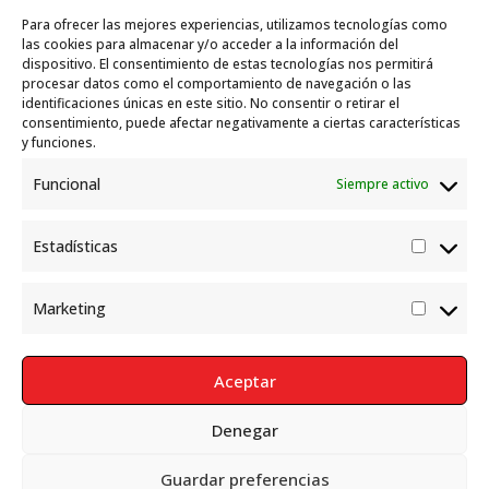
Travesías
10 julio, 2026
Para ofrecer las mejores experiencias, utilizamos tecnologías como
Garelli-Refugio: Acciones de empleo en el
las cookies para almacenar y/o acceder a la información del
dispositivo. El consentimiento de estas tecnologías nos permitirá
marco del Sistema de Acogida de Protección
procesar datos como el comportamiento de navegación o las
Internacional
10 julio, 2026
identificaciones únicas en este sitio. No consentir o retirar el
consentimiento, puede afectar negativamente a ciertas características
y funciones.
Funcional
Siempre activo
Estadísticas
Estadís
Marketing
Market
Aceptar
Denegar
Política de Privacidad
Aviso Legal
Política de cookies
Guardar preferencias