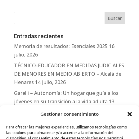
Entradas recientes
Memoria de resultados: Esenciales 2025
16
julio, 2026
TÉCNICO-EDUCADOR EN MEDIDAS JUDICIALES
DE MENORES EN MEDIO ABIERTO – Alcalá de
Henares
14 julio, 2026
Garelli – Autonomía: Un hogar que guía a los
jóvenes en su transición a la vida adulta
13
julio, 2026
Gestionar consentimiento
Travesías
10 julio, 2026
Para ofrecer las mejores experiencias, utilizamos tecnologías como
Garelli-Refugio: Acciones de empleo en el
las cookies para almacenar y/o acceder a la información del
dispositivo. El consentimiento de estas tecnologías nos permitirá