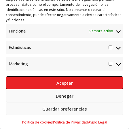
marco del Sistema de Acogida de Protección
procesar datos como el comportamiento de navegación o las
Internacional
10 julio, 2026
identificaciones únicas en este sitio. No consentir o retirar el
consentimiento, puede afectar negativamente a ciertas características
y funciones.
Funcional
Siempre activo
Estadísticas
Estadís
Marketing
Market
Aceptar
Denegar
Política de Privacidad
Aviso Legal
Política de cookies
Guardar preferencias
Política de cookies
Política de Privacidad
Aviso Legal