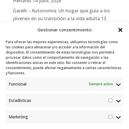
Henares
14 julio, 2026
Garelli – Autonomía: Un hogar que guía a los
jóvenes en su transición a la vida adulta
13
julio, 2026
Gestionar consentimiento
Travesías
10 julio, 2026
Para ofrecer las mejores experiencias, utilizamos tecnologías como
Garelli-Refugio: Acciones de empleo en el
las cookies para almacenar y/o acceder a la información del
dispositivo. El consentimiento de estas tecnologías nos permitirá
marco del Sistema de Acogida de Protección
procesar datos como el comportamiento de navegación o las
Internacional
10 julio, 2026
identificaciones únicas en este sitio. No consentir o retirar el
consentimiento, puede afectar negativamente a ciertas características
y funciones.
Funcional
Siempre activo
Estadísticas
Estadís
Marketing
Market