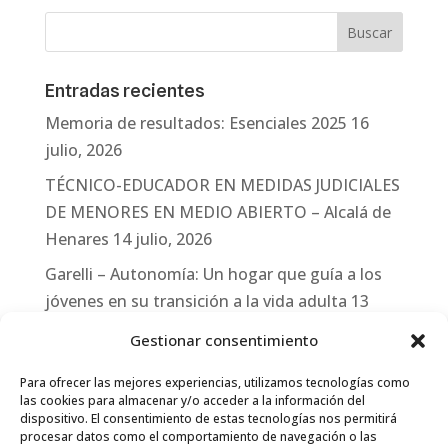
Entradas recientes
Memoria de resultados: Esenciales 2025
16
julio, 2026
TÉCNICO-EDUCADOR EN MEDIDAS JUDICIALES
DE MENORES EN MEDIO ABIERTO – Alcalá de
Henares
14 julio, 2026
Garelli – Autonomía: Un hogar que guía a los
jóvenes en su transición a la vida adulta
13
julio, 2026
Gestionar consentimiento
Travesías
10 julio, 2026
Para ofrecer las mejores experiencias, utilizamos tecnologías como
Garelli-Refugio: Acciones de empleo en el
las cookies para almacenar y/o acceder a la información del
dispositivo. El consentimiento de estas tecnologías nos permitirá
marco del Sistema de Acogida de Protección
procesar datos como el comportamiento de navegación o las