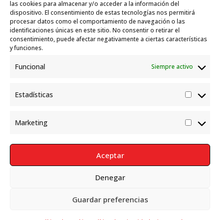
Garelli-Refugio: Acciones de empleo en el
las cookies para almacenar y/o acceder a la información del
dispositivo. El consentimiento de estas tecnologías nos permitirá
marco del Sistema de Acogida de Protección
procesar datos como el comportamiento de navegación o las
Internacional
10 julio, 2026
identificaciones únicas en este sitio. No consentir o retirar el
consentimiento, puede afectar negativamente a ciertas características
y funciones.
Funcional
Siempre activo
Estadísticas
Estadís
Marketing
Market
Aceptar
Denegar
Política de Privacidad
Aviso Legal
Política de cookies
Guardar preferencias