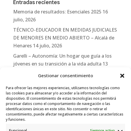
Entradas recientes
Memoria de resultados: Esenciales 2025
16
julio, 2026
TÉCNICO-EDUCADOR EN MEDIDAS JUDICIALES
DE MENORES EN MEDIO ABIERTO – Alcalá de
Henares
14 julio, 2026
Garelli – Autonomía: Un hogar que guía a los
jóvenes en su transición a la vida adulta
13
julio, 2026
Gestionar consentimiento
Travesías
10 julio, 2026
Para ofrecer las mejores experiencias, utilizamos tecnologías como
Garelli-Refugio: Acciones de empleo en el
las cookies para almacenar y/o acceder a la información del
dispositivo. El consentimiento de estas tecnologías nos permitirá
marco del Sistema de Acogida de Protección
procesar datos como el comportamiento de navegación o las
Internacional
10 julio, 2026
identificaciones únicas en este sitio. No consentir o retirar el
consentimiento, puede afectar negativamente a ciertas características
y funciones.
Funcional
Siempre activo